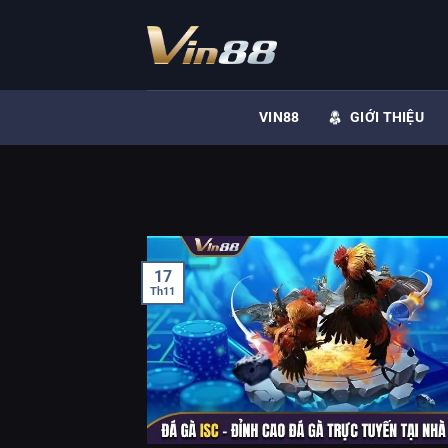
Chuyển
đến
nội
dung
VIN88
GIỚI THIỆU
17
Th11