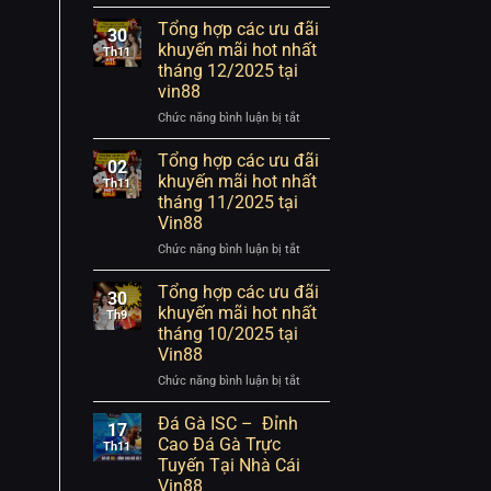
Vin88
Khuyến
Tổng hợp các ưu đãi
30
Mãi
khuyến mãi hot nhất
Th11
Tháng
tháng 12/2025 tại
3:
vin88
Tặng
20%
Chức năng bình luận bị tắt
ở
Giá
Tổng
Trị
hợp
Tổng hợp các ưu đãi
02
Nạp
các
khuyến mãi hot nhất
Th11
Lại
ưu
tháng 11/2025 tại
Ngay
đãi
Vin88
khuyến
mãi
Chức năng bình luận bị tắt
ở
hot
Tổng
nhất
hợp
Tổng hợp các ưu đãi
30
tháng
các
khuyến mãi hot nhất
Th9
12/2025
ưu
tháng 10/2025 tại
tại
đãi
Vin88
vin88
khuyến
mãi
Chức năng bình luận bị tắt
ở
hot
Tổng
nhất
hợp
Đá Gà ISC – Đỉnh
17
tháng
các
Cao Đá Gà Trực
Th11
11/2025
ưu
Tuyến Tại Nhà Cái
tại
đãi
Vin88