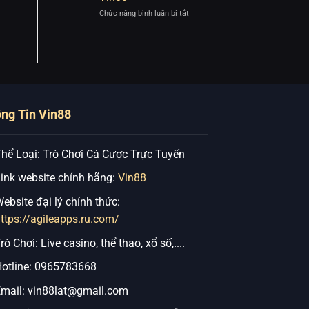
Vin88
khuyến
mãi
Chức năng bình luận bị tắt
ở
hot
Đá
nhất
Gà
tháng
ISC
10/2025
–
tại
Vin88
Đỉnh
Cao
Đá
ng Tin Vin88
Gà
Trực
Tuyến
hể Loại: Trò Chơi Cá Cược Trực Tuyến
Tại
Nhà
ink website chính hãng:
Vin88
Cái
Vin88
ebsite đại lý chính thức:
ttps://agileapps.ru.com/
rò Chơi: Live casino, thể thao, xổ số,....
otline:
0965783668
mail:
vin88lat@gmail.com