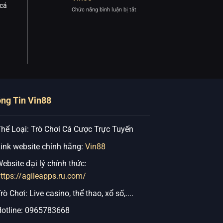
Vin88
khuyến
cá
mãi
Chức năng bình luận bị tắt
ở
hot
Đá
nhất
Gà
tháng
ISC
10/2025
–
tại
Vin88
Đỉnh
Cao
Đá
Gà
Trực
ng Tin Vin88
Tuyến
Tại
Nhà
hể Loại: Trò Chơi Cá Cược Trực Tuyến
Cái
Vin88
ink website chính hãng:
Vin88
ebsite đại lý chính thức:
ttps://agileapps.ru.com/
rò Chơi: Live casino, thể thao, xổ số,....
otline:
0965783668