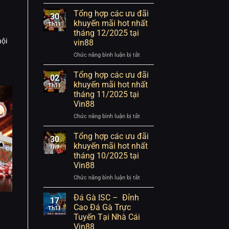
Vin88
Khuyến
Tổng hợp các ưu đãi
30
Mãi
khuyến mãi hot nhất
Th11
Tháng
tháng 12/2025 tại
3:
hội
vin88
Tặng
20%
Chức năng bình luận bị tắt
ở
Giá
Tổng
Trị
hợp
Tổng hợp các ưu đãi
02
Nạp
các
khuyến mãi hot nhất
Th11
Lại
ưu
tháng 11/2025 tại
Ngay
đãi
Vin88
khuyến
mãi
Chức năng bình luận bị tắt
ở
hot
Tổng
nhất
hợp
Tổng hợp các ưu đãi
30
tháng
các
khuyến mãi hot nhất
Th9
12/2025
ưu
tháng 10/2025 tại
tại
đãi
Vin88
vin88
khuyến
mãi
Chức năng bình luận bị tắt
ở
hot
Tổng
nhất
hợp
Đá Gà ISC – Đỉnh
17
tháng
các
Cao Đá Gà Trực
Th11
11/2025
ưu
Tuyến Tại Nhà Cái
tại
đãi
Vin88