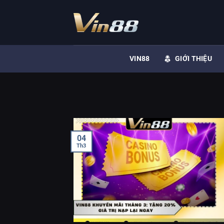
Chuyển
đến
nội
dung
VIN88
GIỚI THIỆU
04
Th3