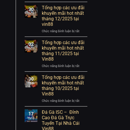
Vin88
Khuyến
Tổng hợp các ưu đãi
30
Mãi
khuyến mãi hot nhất
Th11
Tháng
tháng 12/2025 tại
3:
vin88
Tặng
20%
Chức năng bình luận bị tắt
ở
Giá
Tổng
Trị
hợp
Tổng hợp các ưu đãi
02
Nạp
các
khuyến mãi hot nhất
Th11
Lại
ưu
tháng 11/2025 tại
Ngay
đãi
Vin88
khuyến
mãi
Chức năng bình luận bị tắt
ở
hot
Tổng
nhất
hợp
Tổng hợp các ưu đãi
30
tháng
các
khuyến mãi hot nhất
Th9
12/2025
ưu
tháng 10/2025 tại
tại
đãi
Vin88
vin88
khuyến
mãi
Chức năng bình luận bị tắt
ở
hot
Tổng
nhất
hợp
Đá Gà ISC – Đỉnh
17
tháng
các
Cao Đá Gà Trực
Th11
11/2025
ưu
Tuyến Tại Nhà Cái
tại
đãi
Vin88