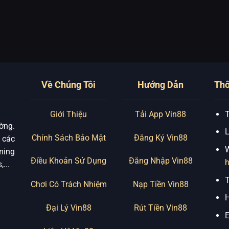
Về Chúng Tôi
Hướng Dẫn
Thô
Giới Thiệu
Tải App Vin88
T
ường.
L
Chính Sách Bảo Mật
Đăng Ký Vin88
 các
W
ming
Điều Khoản Sử Dụng
Đăng Nhập Vin88
h
...
T
Chơi Có Trách Nhiệm
Nạp Tiền Vin88
H
Đại Lý Vin88
Rút Tiền Vin88
E