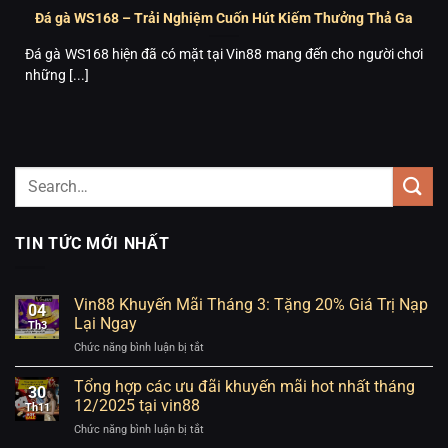
Đá gà WS168 – Trải Nghiệm Cuốn Hút Kiếm Thưởng Thả Ga
Đá gà WS168 hiện đã có mặt tại Vin88 mang đến cho người chơi
những [...]
TIN TỨC MỚI NHẤT
Vin88 Khuyến Mãi Tháng 3: Tặng 20% Giá Trị Nạp
04
Lại Ngay
Th3
Chức năng bình luận bị tắt
ở
Vin88
Khuyến
Tổng hợp các ưu đãi khuyến mãi hot nhất tháng
30
Mãi
12/2025 tại vin88
Th11
Tháng
Chức năng bình luận bị tắt
ở
3:
Tổng