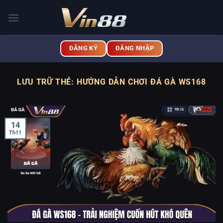
Chuyển
đến
nội
dung
ĐĂNG KÝ
ĐĂNG NHẬP
LƯU TRỮ THẺ:
HƯỚNG DẪN CHƠI ĐÁ GÀ WS168
14
Th11