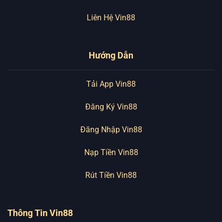
Liên Hệ Vin88
Hướng Dẫn
Tải App Vin88
Đăng Ký Vin88
Đăng Nhập Vin88
Nạp Tiền Vin88
Rút Tiền Vin88
Thông Tin Vin88