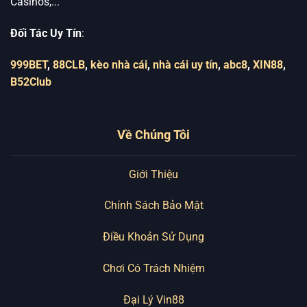
Casinos,...
Đối Tác Uy Tín
:
999BET
,
88CLB
,
kèo nhà cái
,
nhà cái uy tín
,
abc8
,
XIN88
,
B52Club
Về Chúng Tôi
Giới Thiệu
Chính Sách Bảo Mật
Điều Khoản Sử Dụng
Chơi Có Trách Nhiệm
Đại Lý Vin88