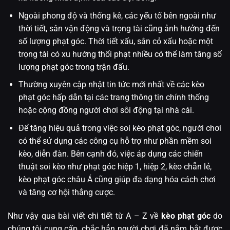
Ngoài phong độ và thống kê, các yếu tố bên ngoài như
thời tiết, sân vận động và trọng tài cũng ảnh hưởng đến
số lượng phạt góc. Thời tiết xấu, sân cỏ xấu hoặc một
trọng tài có xu hướng thổi phạt nhiều có thể làm tăng số
lượng phạt góc trong trận đấu.
Thường xuyên cập nhật tin tức mới nhất về các kèo
phạt góc hấp dẫn tại các trang thông tin chính thống
hoặc cộng đồng người chơi sôi động tại nhà cái.
Để tăng hiệu quả trong việc soi kèo phạt góc, người chơi
có thể sử dụng các công cụ hỗ trợ như phần mềm soi
kèo, diễn đàn. Bên cạnh đó, việc áp dụng các chiến
thuật soi kèo như phạt góc hiệp 1, hiệp 2, kèo chẵn lẻ,
kèo phạt góc châu Á cũng giúp đa dạng hóa cách chơi
và tăng cơ hội thắng cược.
Như vậy qua bài viết chi tiết từ A – Z về
kèo phạt góc
do
chúng tôi cung cấp, chắc hẳn người chơi đã nắm bắt được