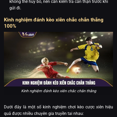
không thể hủy bỏ, nên cần kiểm tra cẩn thận trước khi
gửi đi.
Kinh nghiệm đánh kèo xiên chắc chắn thắng
100%
Kinh nghiệm đánh kèo xiên chắc chắn thắng
Dưới đây là một số kinh nghiệm chơi kèo cược xiên hiệu
quả được nhiều chuyên gia truyền tai nhau: