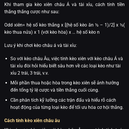
Khi tham gia kèo xiên châu Á và tài xỉu, cách tính tiền
thắng thắng cược như sau:
Odd xiên=
hệ số kèo thắng x [(hệ số kèo ăn ½ – 1)/2] x ½(
kèo thua nửa) x 1 (với kèo hòa) x … hệ số kèo n
Lưu ý khi chơi kèo châu á và tài xỉu:
So với kèo châu Âu, việc tính kèo xiên với kèo châu Á và
tài xỉu đòi hỏi hiểu biết sâu hơn về các loại kèo như tài
xỉu 2 trái, 3 trái, v.v.
Mỗi phần thua hoặc hòa trong kèo xiên sẽ ảnh hưởng
đến tổng tỷ lệ cược và tiền thắng cuối cùng.
Cần phân tích kỹ lưỡng các trận đấu và hiểu rõ cách
hoạt động của từng loại kèo để tối ưu hóa cơ hội thắng.
Cách tính kèo xiên châu âu