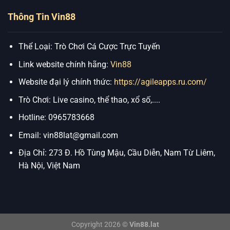
Thông Tin Vin88
Thể Loại: Trò Chơi Cá Cược Trực Tuyến
Link website chính hãng:
Vin88
Website đại lý chính thức:
https://agileapps.ru.com/
Trò Chơi: Live casino, thể thao, xổ số,....
Hotline:
0965783668
Email:
vin88lat@gmail.com
Địa Chỉ:
273 Đ. Hồ Tùng Mậu, Cầu Diễn, Nam Từ Liêm,
Hà Nội, Việt Nam
Copyright 2026 ©
Vin88.lat