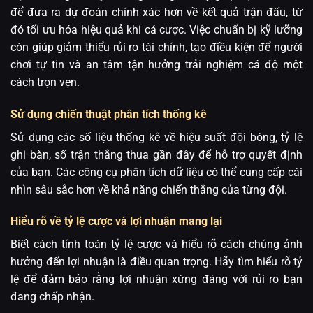
để đưa ra dự đoán chính xác hơn về kết quả trận đấu, từ
đó tối ưu hóa hiệu quả khi cá cược. Việc chuẩn bị kỹ lưỡng
còn giúp giảm thiểu rủi ro tài chính, tạo điều kiện để người
chơi tự tin và an tâm tận hưởng trải nghiệm cá độ một
cách trọn vẹn.
Sử dụng chiến thuật phân tích thống kê
Sử dụng các số liệu thống kê về hiệu suất đội bóng, tỷ lệ
ghi bàn, số trận thắng thua gần đây để hỗ trợ quyết định
của bạn. Các công cụ phân tích dữ liệu có thể cung cấp cái
nhìn sâu sắc hơn về khả năng chiến thắng của từng đội.
Hiểu rõ về tỷ lệ cược và lợi nhuận mang lại
Biết cách tính toán tỷ lệ cược và hiểu rõ cách chúng ảnh
hưởng đến lợi nhuận là điều quan trọng. Hãy tìm hiểu rõ tỷ
lệ để đảm bảo rằng lợi nhuận xứng đáng với rủi ro bạn
đang chấp nhận.