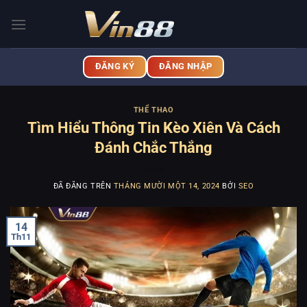
Chuyển
đến
nội
dung
ĐĂNG KÝ
ĐĂNG NHẬP
THỂ THAO
Tìm Hiểu Thông Tin Kèo Xiên Và Cách
Đánh Chắc Thắng
ĐÃ ĐĂNG TRÊN
THÁNG MƯỜI MỘT 14, 2024
BỞI
SEO
14
Th11